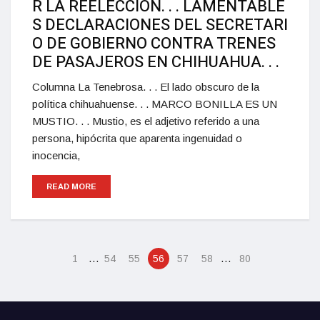
R LA REELECCIÓN. . . LAMENTABLE
S DECLARACIONES DEL SECRETARI
O DE GOBIERNO CONTRA TRENES
DE PASAJEROS EN CHIHUAHUA. . .
Columna La Tenebrosa. . . El lado obscuro de la
política chihuahuense. . . MARCO BONILLA ES UN
MUSTIO. . . Mustio, es el adjetivo referido a una
persona, hipócrita que aparenta ingenuidad o
inocencia,
READ MORE
…
…
1
54
55
56
57
58
80