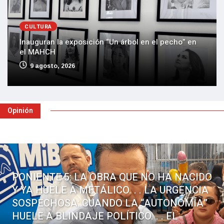
CULTURA
Inauguran la exposición “Un árbol en el pecho” en
el MAHCH
9 agosto, 2026
Opinión
PONIENTE 5: LA OBRA QUE NO HA NACIDO
Y YA HUELE A METÁLICO. . . LA URGENCIA
SOSPECHOSA: CUANDO LA “AUTONOMÍA”
HUELE A BLINDAJE POLÍTICO. . . EL