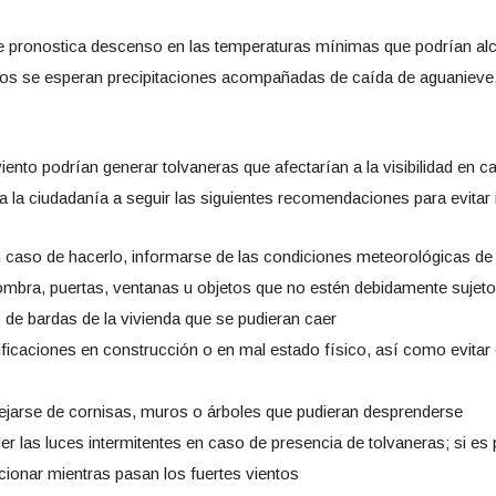
e pronostica descenso en las temperaturas mínimas que podrían alc
nos se esperan precipitaciones acompañadas de caída de aguanieve, 
iento podrían generar tolvaneras que afectarían a la visibilidad en 
a la ciudadanía a seguir las siguientes recomendaciones para evitar 
n caso de hacerlo, informarse de las condiciones meteorológicas de la
mbra, puertas, ventanas u objetos que no estén debidamente sujet
s de bardas de la vivienda que se pudieran caer
caciones en construcción o en mal estado físico, así como evitar e
alejarse de cornisas, muros o árboles que pudieran desprenderse
las luces intermitentes en caso de presencia de tolvaneras; si es po
onar mientras pasan los fuertes vientos