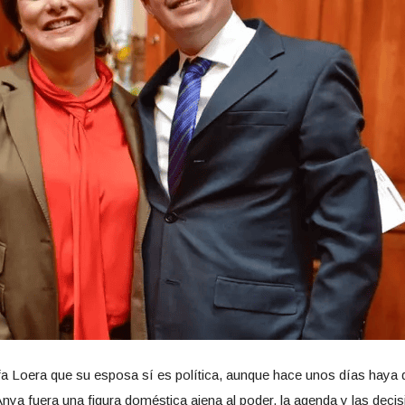
a Loera que su esposa sí es política, aunque hace unos días haya q
i Anya fuera una figura doméstica ajena al poder, la agenda y las de