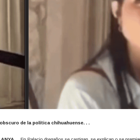
obscuro de la política chihuahuense. . .
NYA. . .
En Palacio dregaños se castigan, se explican o se premia