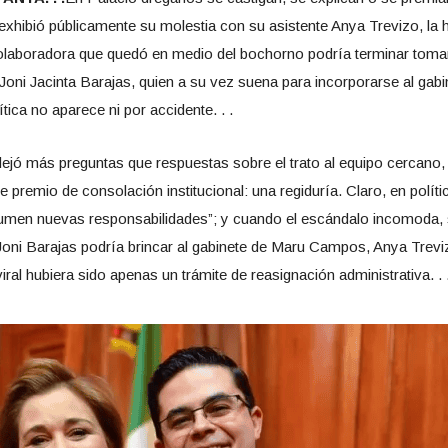
ibió públicamente su molestia con su asistente Anya Trevizo, la hi
 colaboradora que quedó en medio del bochorno podría terminar tom
oni Jacinta Barajas, quien a su vez suena para incorporarse al gabine
tica no aparece ni por accidente. . .
 dejó más preguntas que respuestas sobre el trato al equipo cercano,
e premio de consolación institucional: una regiduría. Claro, en políti
umen nuevas responsabilidades”; y cuando el escándalo incomoda, s
oni Barajas podría brincar al gabinete de Maru Campos, Anya Treviz
ral hubiera sido apenas un trámite de reasignación administrativa. . 