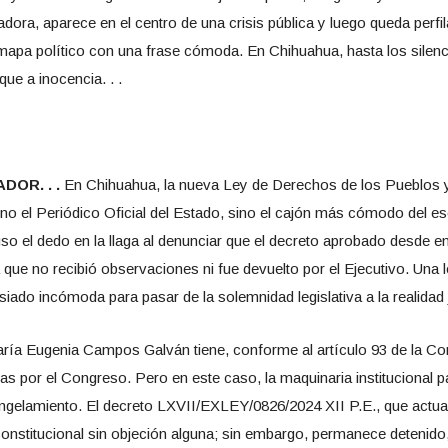
dora, aparece en el centro de una crisis pública y luego queda perfi
 mapa político con una frase cómoda. En Chihuahua, hasta los silen
ue a inocencia. . .
DOR. . .
En Chihuahua, la nueva Ley de Derechos de los Pueblos
 no el Periódico Oficial del Estado, sino el cajón más cómodo del es
o el dedo en la llaga al denunciar que el decreto aprobado desde e
que no recibió observaciones ni fue devuelto por el Ejecutivo. Una l
siado incómoda para pasar de la solemnidad legislativa a la realidad j
a Eugenia Campos Galván tiene, conforme al artículo 93 de la Const
das por el Congreso. Pero en este caso, la maquinaria institucional
congelamiento. El decreto LXVII/EXLEY/0826/2024 XII P.E., que actual
onstitucional sin objeción alguna; sin embargo, permanece detenido