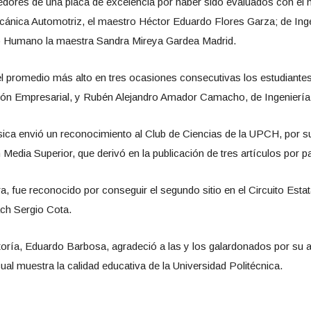
dores de una placa de excelencia por haber sido evaluados con el 
cánica Automotriz, el maestro Héctor Eduardo Flores Garza; de Ing
lo Humano la maestra Sandra Mireya Gardea Madrid.
l promedio más alto en tres ocasiones consecutivas los estudiantes
tión Empresarial, y Rubén Alejandro Amador Camacho, de Ingenierí
ca envió un reconocimiento al Club de Ciencias de la UPCH, por sus
edia Superior, que derivó en la publicación de tres artículos por par
, fue reconocido por conseguir el segundo sitio en el Circuito Esta
ch Sergio Cota.
oría, Eduardo Barbosa, agradeció a las y los galardonados por su a
cual muestra la calidad educativa de la Universidad Politécnica.