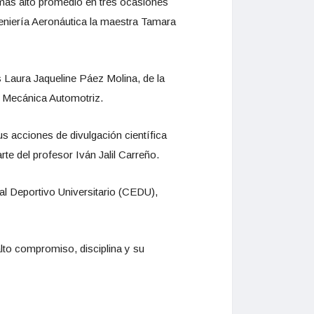
más alto promedio en tres ocasiones
eniería Aeronáutica la maestra Tamara
 Laura Jaqueline Páez Molina, de la
a Mecánica Automotriz.
 acciones de divulgación científica
te del profesor Iván Jalil Carreño.
tal Deportivo Universitario (CEDU),
lto compromiso, disciplina y su