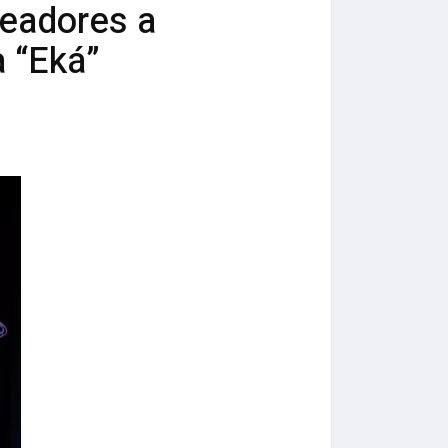
creadores a
a “Eká”