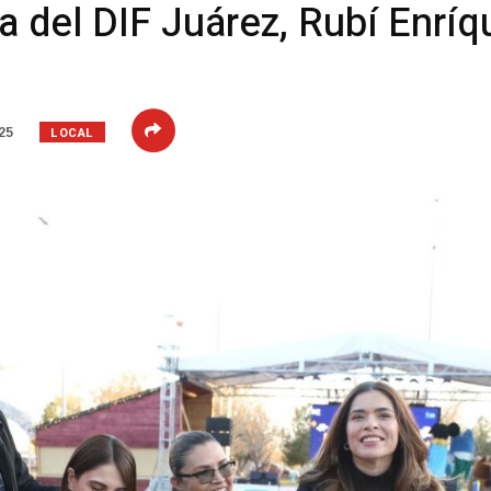
a del DIF Juárez, Rubí Enríq
LOCAL
25