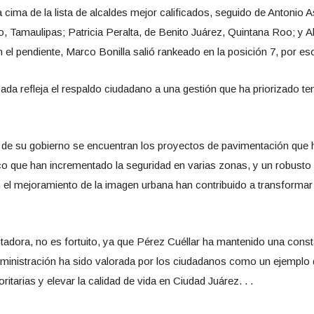
a cima de la lista de alcaldes mejor calificados, seguido de Antonio 
amaulipas; Patricia Peralta, de Benito Juárez, Quintana Roo; y Ale
 el pendiente, Marco Bonilla salió rankeado en la posición 7, por es
nzada refleja el respaldo ciudadano a una gestión que ha priorizado
e su gobierno se encuentran los proyectos de pavimentación que h
ico que han incrementado la seguridad en varias zonas, y un robusto 
el mejoramiento de la imagen urbana han contribuido a transformar 
adora, no es fortuito, ya que Pérez Cuéllar ha mantenido una const
ministración ha sido valorada por los ciudadanos como un ejemplo d
ritarias y elevar la calidad de vida en Ciudad Juárez. . .