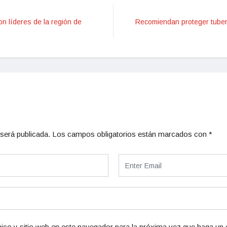
on líderes de la región de
Recomiendan proteger tuberí
será publicada.
Los campos obligatorios están marcados con
*
ico y sitio web en este navegador para la próxima vez que haga un