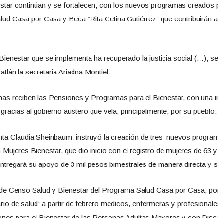
tar continúan y se fortalecen, con los nuevos programas creados 
ud Casa por Casa y Beca “Rita Cetina Gutiérrez” que contribuirán a 
ienestar que se implementa ha recuperado la justicia social (…), s
atlán la secretaria Ariadna Montiel.
nas reciben las Pensiones y Programas para el Bienestar, con una i
 gracias al gobierno austero que vela, principalmente, por su pueblo.
nta Claudia Sheinbaum, instruyó la creación de tres nuevos programa
 Mujeres Bienestar, que dio inicio con el registro de mujeres de 63 y 
entregará su apoyo de 3 mil pesos bimestrales de manera directa y si
de Censo Salud y Bienestar del Programa Salud Casa por Casa, por l
rio de salud: a partir de febrero médicos, enfermeras y profesionales
ones para el Bienestar de las Personas Adultas Mayores y con Disc