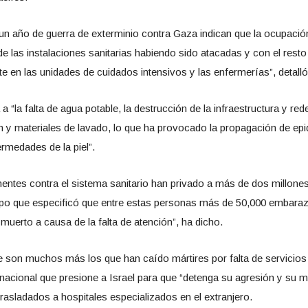
n año de guerra de exterminio contra Gaza indican que la ocupación
 de las instalaciones sanitarias habiendo sido atacadas y con el rest
e en las unidades de cuidados intensivos y las enfermerías”, detalló
la falta de agua potable, la destrucción de la infraestructura y redes
ión y materiales de lavado, lo que ha provocado la propagación de 
nfermedades de la piel”.
entes contra el sistema sanitario han privado a más de dos millone
tiempo que especificó que entre estas personas más de 50,000 embara
 muerto a causa de la falta de atención”, ha dicho.
ue son muchos más los que han caído mártires por falta de servicios 
rnacional que presione a Israel para que “detenga su agresión y su 
asladados a hospitales especializados en el extranjero.