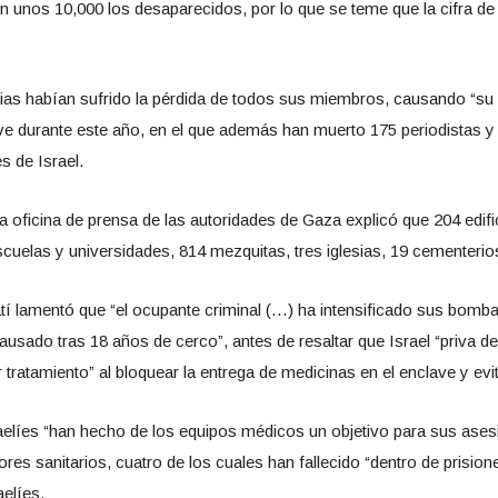
en unos 10,000 los desaparecidos, por lo que se teme que la cifra 
s habían sufrido la pérdida de todos sus miembros, causando “su elim
ve durante este año, en el que además han muerto 175 periodistas 
s de Israel.
 la oficina de prensa de las autoridades de Gaza explicó que 204 edi
cuelas y universidades, 814 mezquitas, tres iglesias, 19 cementerio
atí lamentó que “el ocupante criminal (…) ha intensificado sus bomba
usado tras 18 años de cerco”, antes de resaltar que Israel “priva de
r tratamiento” al bloquear la entrega de medicinas en el enclave y ev
elíes “han hecho de los equipos médicos un objetivo para sus asesi
ores sanitarios, cuatro de los cuales han fallecido “dentro de prisio
aelíes.