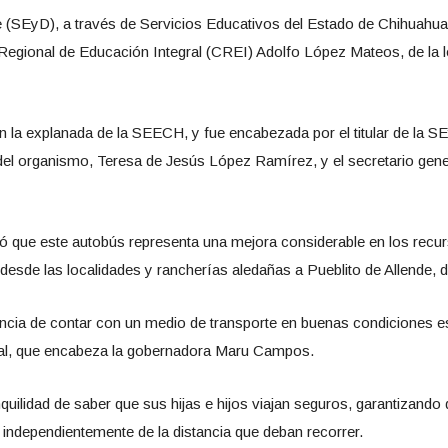
e (SEyD), a través de Servicios Educativos del Estado de Chihuahu
Regional de Educación Integral (CREI) Adolfo López Mateos, de la lo
 la explanada de la SEECH, y fue encabezada por el titular de la S
del organismo, Teresa de Jesús López Ramírez, y el secretario gene
ó que este autobús representa una mejora considerable en los recur
 desde las localidades y rancherías aledañas a Pueblito de Allende,
ancia de contar con un medio de transporte en buenas condiciones e
atal, que encabeza la gobernadora Maru Campos.
nquilidad de saber que sus hijas e hijos viajan seguros, garantizando q
 independientemente de la distancia que deban recorrer.