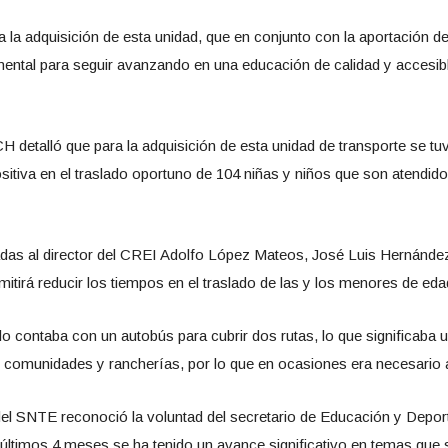
la adquisición de esta unidad, que en conjunto con la aportación de 
tal para seguir avanzando en una educación de calidad y accesible 
H detalló que para la adquisición de esta unidad de transporte se tu
itiva en el traslado oportuno de 104 niñas y niños que son atendido
adas al director del CREI Adolfo López Mateos, José Luis Hernández
mitirá reducir los tiempos en el traslado de las y los menores de eda
 solo contaba con un autobús para cubrir dos rutas, lo que significaba
s comunidades y rancherías, por lo que en ocasiones era necesario a
 del SNTE reconoció la voluntad del secretario de Educación y Depor
os últimos 4 meses se ha tenido un avance significativo en temas que