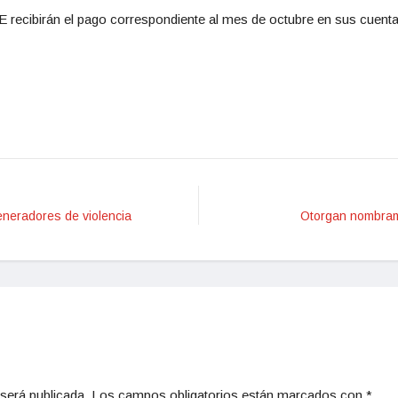
 recibirán el pago correspondiente al mes de octubre en sus cuenta
eneradores de violencia
Otorgan nombram
será publicada.
Los campos obligatorios están marcados con
*