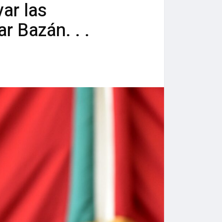
var las
r Bazán. . .