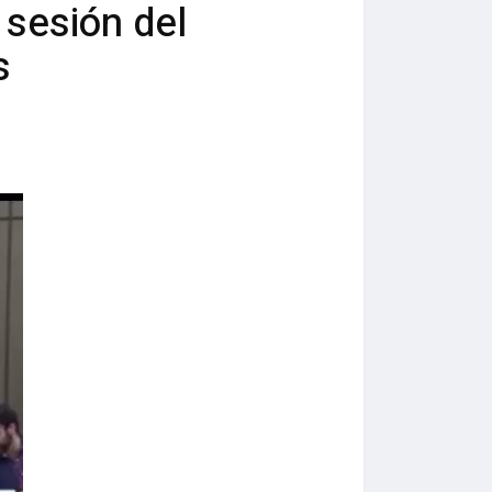
 sesión del
s