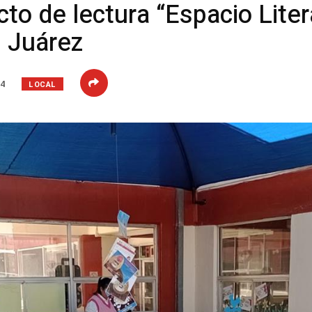
to de lectura “Espacio Litera
d Juárez
LOCAL
24