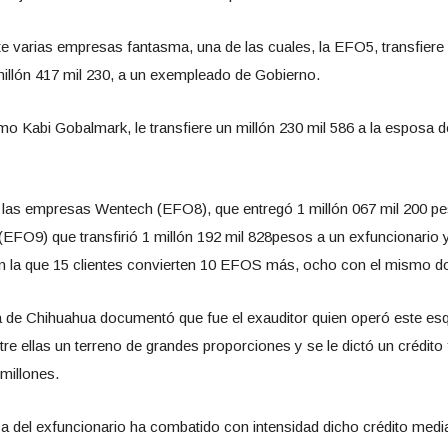
e varias empresas fantasma, una de las cuales, la EFO5, transfiere u
 millón 417 mil 230, a un exempleado de Gobierno.
o Kabi Gobalmark, le transfiere un millón 230 mil 586 a la esposa d
 las empresas Wentech (EFO8), que entregó 1 millón 067 mil 200 p
EFO9) que transfirió 1 millón 192 mil 828pesos a un exfuncionario 
 la que 15 clientes convierten 10 EFOS más, ocho con el mismo do
da de Chihuahua documentó que fue el exauditor quien operó este es
 ellas un terreno de grandes proporciones y se le dictó un crédito 
millones.
 del exfuncionario ha combatido con intensidad dicho crédito media