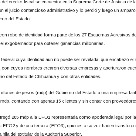
ón del crédito fiscal se encuentra en la Suprema Corte de Justicia de 
n el juicio contencioso administrativo y lo perdió y luego un ampar
erno del Estado.
con robo de identidad forma parte de los 27 Esquemas Agresivos de 
del exgobernador para obtener ganancias millonarias.
federal cuya identidad aún no puede ser revelada, que encabezó el 
al, con cuyos nombres crearon diversas empresas y aperturaron cuen
rno del Estado de Chihuahua y con otras entidades.
millones de pesos (mdp) del Gobierno del Estado a una empresa fant
0 mdp, contando con apenas 15 clientes y sin contar con proveedore
ntregó 285 mdp a la EFO1 representada como apoderada legal por la
a EFO2 y de una tercera (EFO3), quienes a su vez hacen transferen
ija del extitular de la Auditoría Superior.